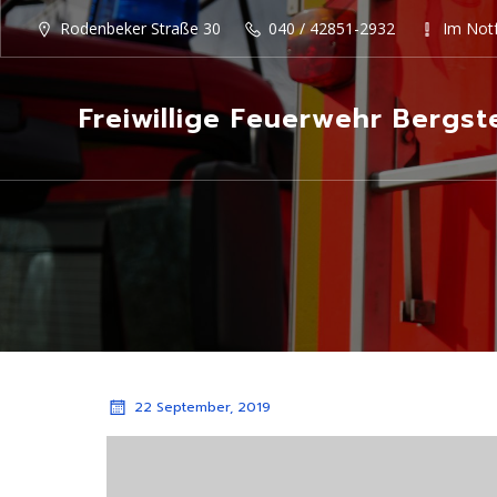
Rodenbeker Straße 30
040 / 42851-2932
Im Notf
Freiwillige Feuerwehr Bergst
22 September, 2019