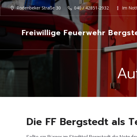
Rodenbeker Straße 30
040 / 42851-2932
Im Notf
Freiwillige Feuerwehr Bergst
Au
Die FF Bergstedt als 
Sollte ein Bürger im Stadtteil Bergstedt die Notr