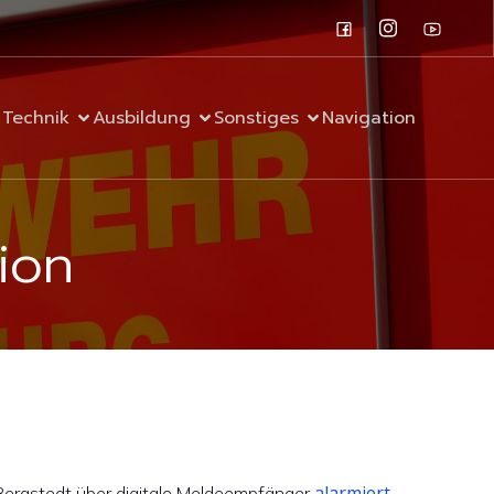
Technik
Ausbildung
Sonstiges
Navigation
ion
alarmiert
F Bergstedt über digitale Meldeempfänger
,