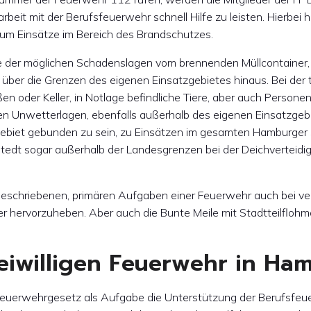
beit mit der Berufsfeuerwehr schnell Hilfe zu leisten. Hierbe
 um Einsätze im Bereich des Brandschutzes.
eite der möglichen Schadenslagen vom brennenden Müllcontai
 über die Grenzen des eigenen Einsatzgebietes hinaus. Bei der t
 oder Keller, in Notlage befindliche Tiere, aber auch Persone
oßen Unwetterlagen, ebenfalls außerhalb des eigenen Einsatzg
ebiet gebunden zu sein, zu Einsätzen im gesamten Hamburger 
stedt sogar außerhalb der Landesgrenzen bei der Deichverteidi
beschriebenen, primären Aufgaben einer Feuerwehr auch bei ver
feuer hervorzuheben. Aber auch die Bunte Meile mit Stadtteilflo
eiwilligen Feuerwehr in Ha
Feuerwehrgesetz als Aufgabe die Unterstützung der Berufsfeue