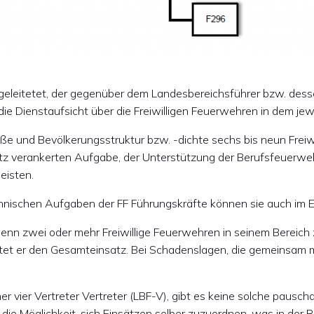
r geleitetet, der gegenüber dem Landesbereichsführer bzw. de
 die Dienstaufsicht über die Freiwilligen Feuerwehren in dem jew
öße und Bevölkerungsstruktur bzw. -dichte sechs bis neun Frei
tz verankerten Aufgabe, der Unterstützung der Berufsfeuerw
eisten.
schen Aufgaben der FF Führungskräfte können sie auch im Ei
enn zwei oder mehr Freiwillige Feuerwehren in seinem Bereich z
eitet er den Gesamteinsatz. Bei Schadenslagen, die gemeinsam 
r vier Vertreter Vertreter (LBF-V), gibt es keine solche pausch
r die Möglichkeit, sich Einsätzen selber zuzuordnen, was in der 