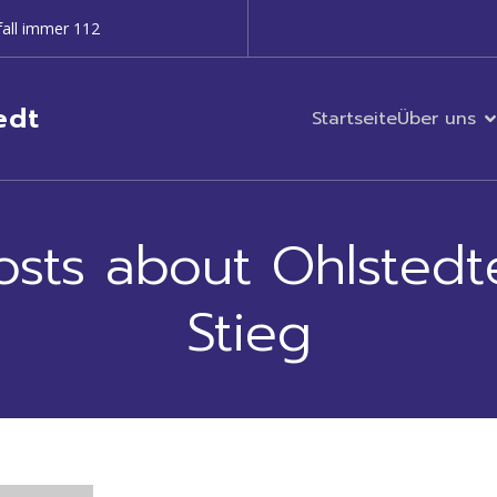
all immer 112
edt
Startseite
Über uns
osts about Ohlstedt
Stieg