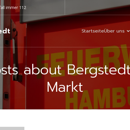
all immer 112
edt
Startseite
Über uns
sts about Bergsted
Markt