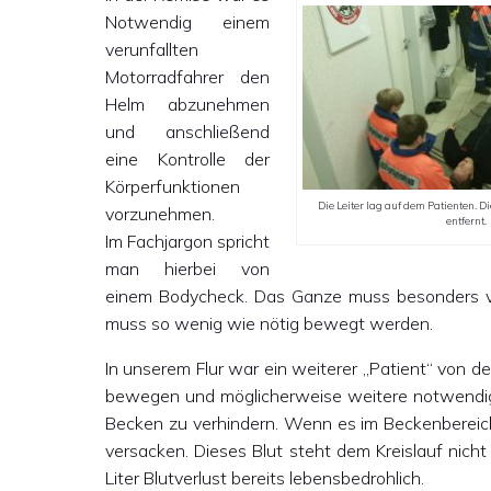
Notwendig einem
verunfallten
Motorradfahrer den
Helm abzunehmen
und anschließend
eine Kontrolle der
Körperfunktionen
Die Leiter lag auf dem Patienten. Die
vorzunehmen.
entfernt.
Im Fachjargon spricht
man hierbei von
einem Bodycheck. Das Ganze muss besonders vors
muss so wenig wie nötig bewegt werden.
In unserem Flur war ein weiterer „Patient“ von de
bewegen und möglicherweise weitere notwendige 
Becken zu verhindern. Wenn es im Beckenbereich 
versacken. Dieses Blut steht dem Kreislauf nic
Liter Blutverlust bereits lebensbedrohlich.