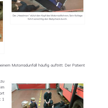
Der „Headman“ stützt den Kopf des Motorradfahrers. Sein Kollege
führt vorsichtig den Bodycheck durch.
nem Motorradunfall häufig auftritt. Der Patient
 zu
 im
ort
t 1