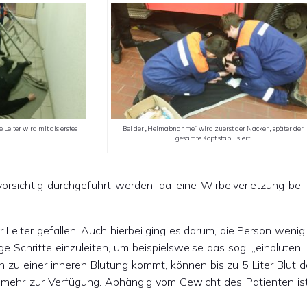
 Leiter wird mit als erstes
Bei der „Helmabnahme“ wird zuerst der Nacken, später der
gesamte Kopf stabilisiert.
ichtig durchgeführt werden, da eine Wirbelverletzung bei ei
r Leiter gefallen. Auch hierbei ging es darum, die Person wenig
Schritte einzuleiten, um beispielsweise das sog. „einbluten“
zu einer inneren Blutung kommt, können bis zu 5 Liter Blut d
ht mehr zur Verfügung. Abhängig vom Gewicht des Patienten is