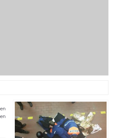
gen
ren