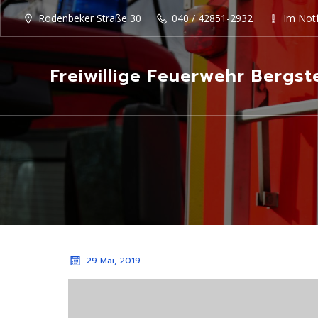
Rodenbeker Straße 30
040 / 42851-2932
Im Notf
Freiwillige Feuerwehr Bergst
29 Mai, 2019